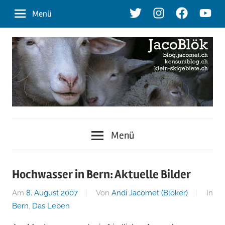
Zum
Twitter
Instagram
Facebook
Youtu
Menü
Inhalt
springen
blog.jacomet.ch
JacoBlök
–
Menü
konsumblog.ch
–
–
klein-
der
Hochwasser in Bern: Aktuelle Bilder
skigebiete.ch
Am
8. August 2007
Von
Andi Jacomet (Blöker)
In
Blog
Bern
,
Das Leben