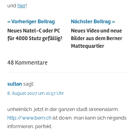
und
hier
!
Beitragsnavigation
Vorheriger Beitrag
Nächster Beitrag
Neues Natel-C oder PC
Neues Video und neue
für 4000 Stutz gefällig?
Bilder aus dem Berner
Mattequartier
48 Kommentare
sultan
sagt:
8. August 2007 um 21:57 Uhr
unheimlich. jetzt in der ganzen stadt sirenenalarm.
http://www.bern.ch
ist down. man kann sich nirgends
informieren. perfekt.