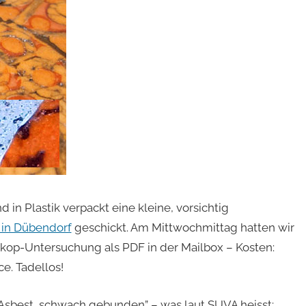
n Plastik verpackt eine kleine, vorsichtig
 in Dübendorf
geschickt. Am Mittwochmittag hatten wir
skop-Untersuchung als PDF in der Mailbox – Kosten:
e. Tadellos!
Asbest, schwach gebunden” – was laut SUVA heisst: