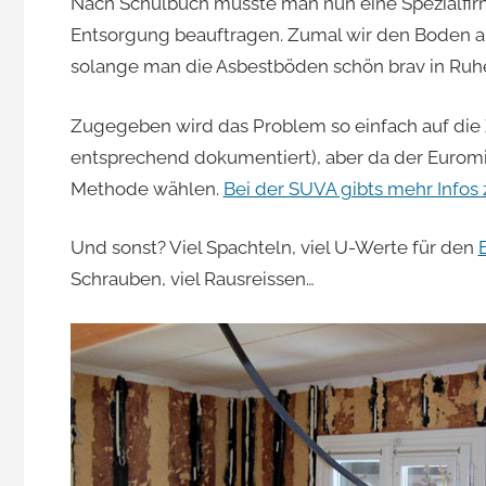
Nach Schulbuch müsste man nun eine Spezialfirm
Entsorgung beauftragen. Zumal wir den Boden abe
solange man die Asbestböden schön brav in Ruhe 
Zugegeben wird das Problem so einfach auf die Z
entsprechend dokumentiert), aber da der Eurom
Methode wählen.
Bei der SUVA gibts mehr Info
Und sonst? Viel Spachteln, viel U-Werte für den
Schrauben, viel Rausreissen…