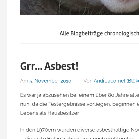
blog.jacomet.ch
JacoBlök
–
Alle Blogbeiträge chronologisc
konsumblog.ch
–
–
klein-
Grr… Asbest!
der
skigebiete.ch
Am
5. November 2010
Von
Andi Jacomet (Blök
Blog
Es war ja abzusehen bei einem über 80 Jahre alt
nun, da die Testergebnisse vorliegen, beginne
von
Lebens als Hausbesitzer.
Andi
In den 1970ern wurden diverse asbesthaltige Nov
– die erste Belagsschicht war noch problemlos…