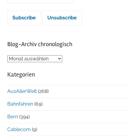
Blog-Archiv chronologisch
Blog-
Archiv
Kategorien
chronologisch
AusAllerWelt
(268)
Bahnfahren
(69)
Bern
(394)
Cablecom
(9)