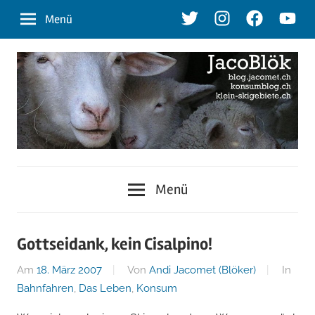
Zum
Twitter
Instagram
Facebook
Youtu
Menü
Inhalt
springen
blog.jacomet.ch
JacoBlök
–
Menü
konsumblog.ch
–
–
klein-
der
Gottseidank, kein Cisalpino!
skigebiete.ch
Am
18. März 2007
Von
Andi Jacomet (Blöker)
In
Blog
Bahnfahren
,
Das Leben
,
Konsum