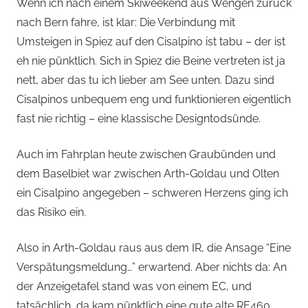
von
Wenn ich nach einem Skiweekend aus Wengen zurück
nach Bern fahre, ist klar: Die Verbindung mit
Andi
Umsteigen in Spiez auf den Cisalpino ist tabu – der ist
eh nie pünktlich. Sich in Spiez die Beine vertreten ist ja
Jacomet
nett, aber das tu ich lieber am See unten. Dazu sind
Cisalpinos unbequem eng und funktionieren eigentlich
fast nie richtig – eine klassische Designtodsünde.
Auch im Fahrplan heute zwischen Graubünden und
dem Baselbiet war zwischen Arth-Goldau und Olten
ein Cisalpino angegeben – schweren Herzens ging ich
das Risiko ein.
Also in Arth-Goldau raus aus dem IR, die Ansage “Eine
Verspätungsmeldung…” erwartend. Aber nichts da: An
der Anzeigetafel stand was von einem EC, und
tatsächlich, da kam pünktlich eine gute alte RE460