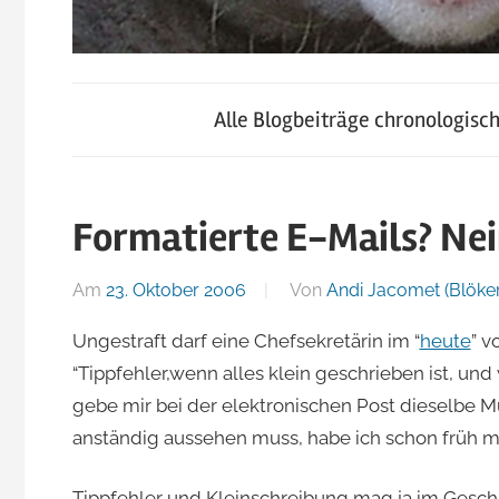
blog.jacomet.ch
JacoBlök
–
Alle Blogbeiträge chronologisc
konsumblog.ch
–
–
klein-
Formatierte E-Mails? Nei
der
skigebiete.ch
Am
23. Oktober 2006
Von
Andi Jacomet (Blöker
Blog
Ungestraft darf eine Chefsekretärin im “
heute
” v
“Tippfehler,wenn alles klein geschrieben ist, und
von
gebe mir bei der elektronischen Post dieselbe Müh
anständig aussehen muss, habe ich schon früh mi
Andi
Tippfehler und Kleinschreibung mag ja im Gesch