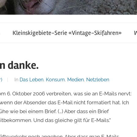
h
Kleinskigebiete-Serie «Vintage-Skifahren»
n danke.
)
In
Das Leben
,
Konsum
,
Medien
,
Netzleben
om 6. Oktober 2006 verbreiten, was sie an E-Mails nervt:
 wenn der Absender das E-Mail nicht formatiert hat. Ich
e wie bei einem Brief. (…) Aber dass ein Brief
tbekommen. Und das gleiche gilt für E-Mails.”
äftsverkehr noch angehen. Aber dass man E-Mails