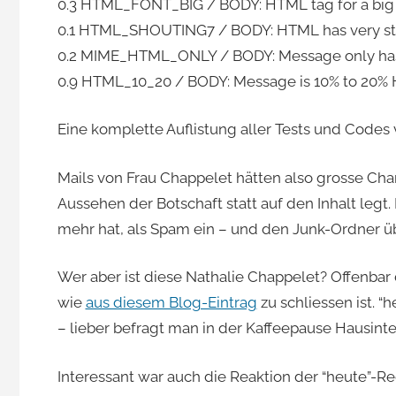
0.3 HTML_FONT_BIG / BODY: HTML tag for a big 
0.1 HTML_SHOUTING7 / BODY: HTML has very st
0.2 MIME_HTML_ONLY / BODY: Message only has
0.9 HTML_10_20 / BODY: Message is 10% to 20%
Eine komplette Auflistung aller Tests und Code
Mails von Frau Chappelet hätten also grosse Cha
Aussehen der Botschaft statt auf den Inhalt legt. 
mehr hat, als Spam ein – und den Junk-Ordner übe
Wer aber ist diese Nathalie Chappelet? Offenbar
wie
aus diesem Blog-Eintrag
zu schliessen ist. 
– lieber befragt man in der Kaffeepause Hausinte
Interessant war auch die Reaktion der “heute”-Re