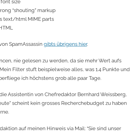
font size
rong “shouting” markup
 text/html MIME parts
 HTML
s von SpamAssassin
gibts übrigens hier
.
ncen, nie gelesen zu werden, da sie mehr Wert aufs
Mein Filter stuft beispielweise alles, was 1.4 Punkte und
rfliege ich höchstens grob alle paar Tage.
 die Assistentin von Chefredaktor Bernhard Weissberg,
“heute” scheint kein grosses Recherchebudget zu haben
rne.
daktion auf meinen Hinweis via Mail: “Sie sind unser