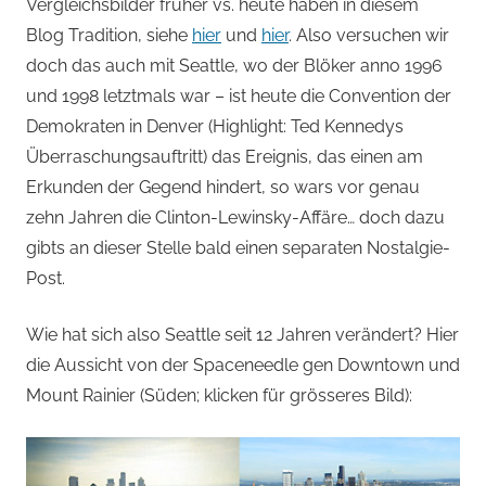
von
Vergleichsbilder früher vs. heute haben in diesem
Blog Tradition, siehe
hier
und
hier
. Also versuchen wir
Andi
doch das auch mit Seattle, wo der Blöker anno 1996
und 1998 letztmals war – ist heute die Convention der
Jacomet
Demokraten in Denver (Highlight: Ted Kennedys
Überraschungsauftritt) das Ereignis, das einen am
Erkunden der Gegend hindert, so wars vor genau
zehn Jahren die Clinton-Lewinsky-Affäre… doch dazu
gibts an dieser Stelle bald einen separaten Nostalgie-
Post.
Wie hat sich also Seattle seit 12 Jahren verändert? Hier
die Aussicht von der Spaceneedle gen Downtown und
Mount Rainier (Süden; klicken für grösseres Bild):