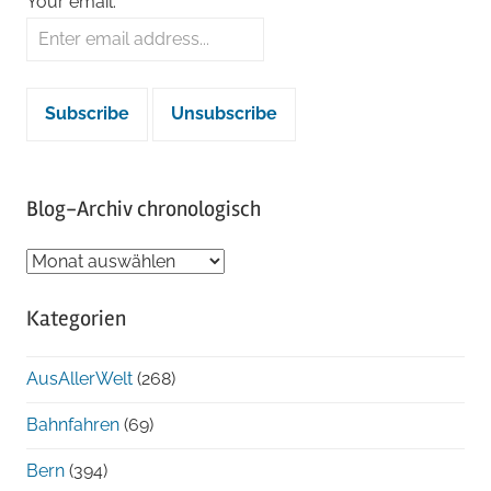
Your email:
Blog-Archiv chronologisch
Blog-
Archiv
Kategorien
chronologisch
AusAllerWelt
(268)
Bahnfahren
(69)
Bern
(394)