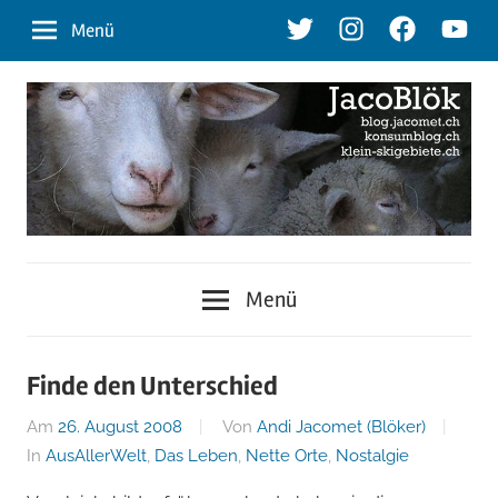
Zum
Twitter
Instagram
Facebook
Youtu
Menü
Inhalt
springen
blog.jacomet.ch
JacoBlök
–
Menü
konsumblog.ch
–
–
klein-
der
Finde den Unterschied
skigebiete.ch
Am
26. August 2008
Von
Andi Jacomet (Blöker)
Blog
In
AusAllerWelt
,
Das Leben
,
Nette Orte
,
Nostalgie