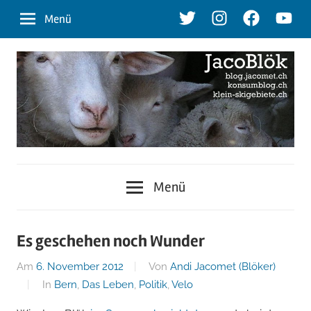
Zum
Twitter
Instagram
Facebook
Youtu
Menü
Inhalt
springen
blog.jacomet.ch
JacoBlök
–
Menü
konsumblog.ch
–
–
klein-
der
Es geschehen noch Wunder
skigebiete.ch
Am
6. November 2012
Von
Andi Jacomet (Blöker)
Blog
In
Bern
,
Das Leben
,
Politik
,
Velo