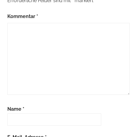
Erforderliche Felder sind mit
*
markiert
Kommentar
*
Name
*