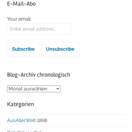
E-Mail-Abo
Your email:
Blog-Archiv chronologisch
Blog-
Archiv
Kategorien
chronologisch
AusAllerWelt
(268)