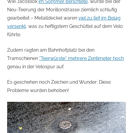
von
Wie JacoBlök
im Sommer berichtete
, wurde bei der
Neu-Teerung der Morillonstrasse ziemlich schlufig
Andi
gearbeitet – Metalldeckel waren
viel zu tief im Belag
versenkt
, was zu heftigstem Geschüttel auf dem Velo
Jacomet
führte.
Zudem ragten am Bahnhofplatz bei den
Tramschienen
“Teerwürste” mehrere Zentimeter hoch
genau in der Velospur auf.
Es geschehen noch Zeichen und Wunder: Diese
Probleme wurden behoben!