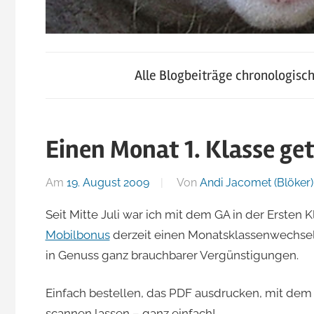
blog.jacomet.ch
JacoBlök
–
Alle Blogbeiträge chronologisc
konsumblog.ch
–
–
klein-
Einen Monat 1. Klasse ge
der
skigebiete.ch
Am
19. August 2009
Von
Andi Jacomet (Blöker)
Blog
Seit Mitte Juli war ich mit dem GA in der Ersten 
Mobilbonus
derzeit einen Monatsklassenwechsel
von
in Genuss ganz brauchbarer Vergünstigungen.
Andi
Einfach bestellen, das PDF ausdrucken, mit de
scannen lassen – ganz einfach!