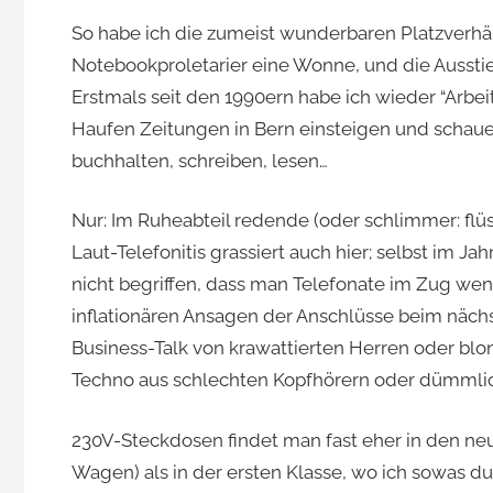
So habe ich die zumeist wunderbaren Platzverhält
Notebookproletarier eine Wonne, und die Ausstie
Erstmals seit den 1990ern habe ich wieder “Arbe
Haufen Zeitungen in Bern einsteigen und schaue
buchhalten, schreiben, lesen…
Nur: Im Ruheabteil redende (oder schlimmer: flüst
Laut-Telefonitis grassiert auch hier; selbst im 
nicht begriffen, dass man Telefonate im Zug wenn
inflationären Ansagen der Anschlüsse beim nächs
Business-Talk von krawattierten Herren oder blo
Techno aus schlechten Kopfhörern oder dümmli
230V-Steckdosen findet man fast eher in den neu
Wagen) als in der ersten Klasse, wo ich sowas dur