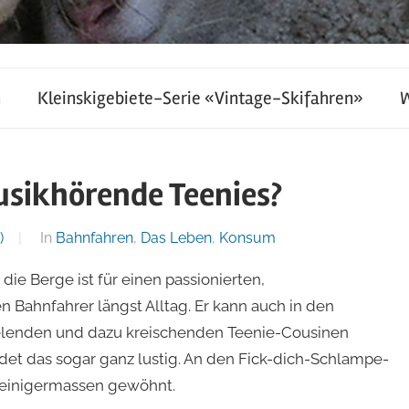
h
Kleinskigebiete-Serie «Vintage-Skifahren»
sikhörende Teenies?
)
In
Bahnfahren
,
Das Leben
,
Konsum
ie Berge ist für einen passionierten,
Bahnfahrer längst Alltag. Er kann auch in den
elenden und dazu kreischenden Teenie-Cousinen
det das sogar ganz lustig. An den Fick-dich-Schlampe-
h einigermassen gewöhnt.