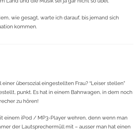
m Land und die Musik sei ja gar nicht so übel.
dem, wie gesagt, warte ich darauf, bis jemand sich
ituation kommen.
 einer übersozial eingestellten Frau? “Leiser stellen”
estellt, punkt. Es hat in einem Bahnwagen, in dem noch
recher zu hören!
 mit einem iPod / MP3-Player wehren, denn wenn man
mmer der Lautsprechermüll mit – ausser man hat einen