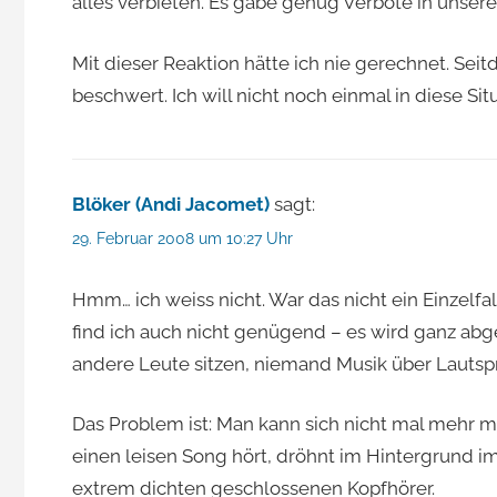
alles verbieten. Es gäbe genug Verbote in unsere
Mit dieser Reaktion hätte ich nie gerechnet. Seit
beschwert. Ich will nicht noch einmal in diese S
Blöker (Andi Jacomet)
sagt:
29. Februar 2008 um 10:27 Uhr
Hmm… ich weiss nicht. War das nicht ein Einzelfall
find ich auch nicht genügend – es wird ganz abg
andere Leute sitzen, niemand Musik über Lautsp
Das Problem ist: Man kann sich nicht mal mehr
einen leisen Song hört, dröhnt im Hintergrund i
extrem dichten geschlossenen Kopfhörer.