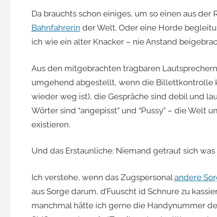
Da brauchts schon einiges, um so einen aus der 
Jacomet
Bahnfahrerin
der Welt. Oder eine Horde begleitu
ich wie ein alter Knacker – nie Anstand beigebra
Aus den mitgebrachten tragbaren Lautsprechern
umgehend abgestellt, wenn die Billettkontrolle 
wieder weg ist),
die Gespräche sind debil und la
Wörter sind “angepisst” und “Pussy” – die Welt u
existieren.
Und das Erstaunliche: Niemand getraut sich was 
Ich verstehe, wenn das Zugspersonal
andere Sor
aus Sorge darum, d’Fuuscht id Schnure zu kassiere
manchmal hätte ich gerne die Handynummer des