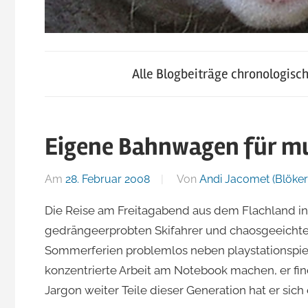
blog.jacomet.ch
JacoBlök
–
Alle Blogbeiträge chronologisc
konsumblog.ch
–
–
klein-
Eigene Bahnwagen für mu
der
skigebiete.ch
Am
28. Februar 2008
Von
Andi Jacomet (Blöker
Blog
Die Reise am Freitagabend aus dem Flachland in d
gedrängeerprobten Skifahrer und chaosgeeichten 
von
Sommerferien problemlos neben playstationspi
konzentrierte Arbeit am Notebook machen, er fin
Andi
Jargon weiter Teile dieser Generation hat er sic