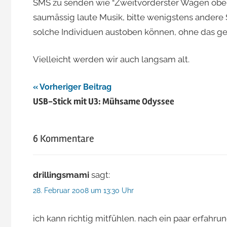
SMS zu senden wie “Zweitvorderster Wagen oben, 
saumässig laute Musik, bitte wenigstens andere
solche Individuen austoben können, ohne das ge
Vielleicht werden wir auch langsam alt.
Beitragsnavigation
Vorheriger Beitrag
USB-Stick mit U3: Mühsame Odyssee
6 Kommentare
drillingsmami
sagt:
28. Februar 2008 um 13:30 Uhr
ich kann richtig mitfühlen. nach ein paar erfahru