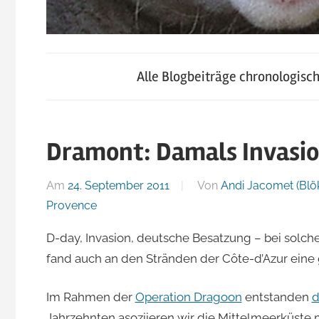
blog.jacomet.ch
JacoBlök
–
Alle Blogbeiträge chronologisc
konsumblog.ch
–
–
klein-
Dramont: Damals Invasion
der
skigebiete.ch
Am
24. September 2011
Von
Andi Jacomet (Blö
Blog
Provence
D-day, Invasion, deutsche Besatzung – bei solc
von
fand auch an den Stränden der Côte-d’Azur eine g
Andi
Im Rahmen der
Operation Dragoon
entstanden
d
Jahrzehnten asoziieren wir die Mittelmeerküste