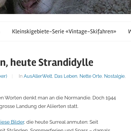
h
Kleinskigebiete-Serie «Vintage-Skifahren»
, heute Strandidylle
ker)
In
AusAllerWelt
,
Das Leben
,
Nette Orte
,
Nostalgie
,
hen Worten denkt man an die Normandie. Doch 1944
rosse Landung der Aliierten statt.
iese Bilder
, die heute Surreal anmuten: Seit
 mit Stränden, Sommerferien und Spass – damals