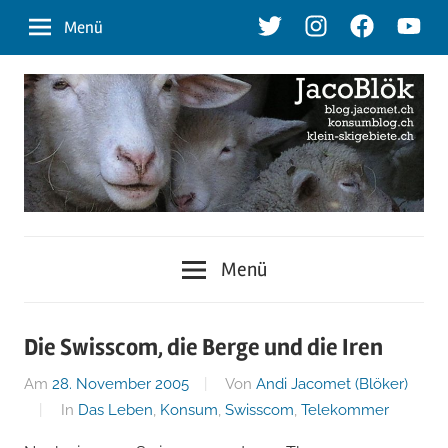
Zum
Twitter
Instagram
Facebook
Youtu
Menü
Inhalt
springen
blog.jacomet.ch
JacoBlök
–
Menü
konsumblog.ch
–
–
klein-
der
Die Swisscom, die Berge und die Iren
skigebiete.ch
Am
28. November 2005
Von
Andi Jacomet (Blöker)
Blog
In
Das Leben
,
Konsum
,
Swisscom
,
Telekommer