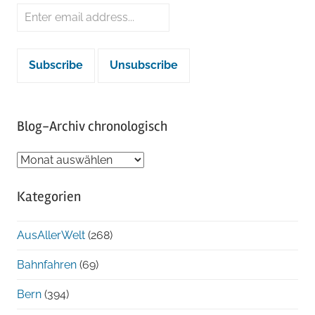
Blog-Archiv chronologisch
Blog-
Archiv
Kategorien
chronologisch
AusAllerWelt
(268)
Bahnfahren
(69)
Bern
(394)