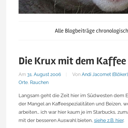
blog.jacomet.ch
JacoBlök
–
Alle Blogbeiträge chronologisc
konsumblog.ch
–
–
klein-
Die Krux mit dem Kaffee
der
skigebiete.ch
Am
31. August 2006
Von
Andi Jacomet (Blöker)
Blog
Orte
,
Rauchen
Langsam geht die Zeit hier im Südwesten dem En
von
der Mangel an Kaffeespezialitäten und Beizen, wo
arbeiten… ich war hier kaum je im Starbucks, zu
Andi
mit der besseren Auswahl bieten,
siehe z.B. hier
.