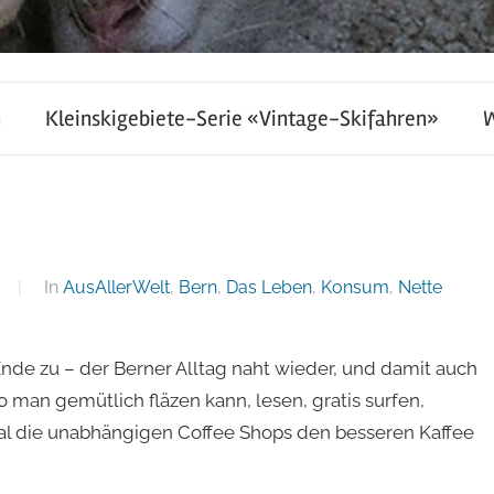
h
Kleinskigebiete-Serie «Vintage-Skifahren»
In
AusAllerWelt
,
Bern
,
Das Leben
,
Konsum
,
Nette
de zu – der Berner Alltag naht wieder, und damit auch
 man gemütlich fläzen kann, lesen, gratis surfen,
mal die unabhängigen Coffee Shops den besseren Kaffee