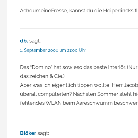
AchdumeineFresse, kannst du die Heiperlincks fli
db.
sagt:
1. September 2006 um 21:00 Uhr
Das “Domino” hat sowieso das beste Interiör. (Nur
das.zeichen & Cie.)
Aber was ich eigentlich tippen wollte, Herr Ja
überall compüterlen? Nächsten Sommer steht hie
fehlendes WLAN beim Aareschwumm beschwers
Blöker
sagt: