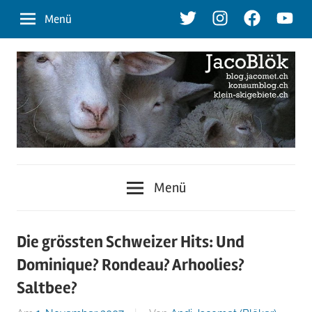
Zum
Twitter
Instagram
Facebook
Youtu
Menü
Inhalt
springen
blog.jacomet.ch
JacoBlök
–
Menü
konsumblog.ch
–
–
klein-
der
Die grössten Schweizer Hits: Und
skigebiete.ch
Dominique? Rondeau? Arhoolies?
Blog
Saltbee?