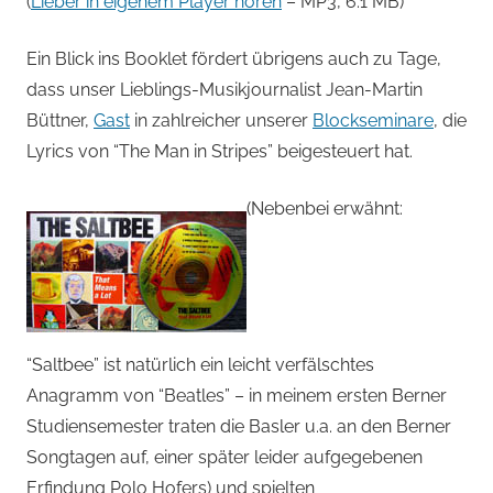
(
Lieber in eigenem Player hören
– MP3, 6.1 MB)
Ein Blick ins Booklet fördert übrigens auch zu Tage,
dass unser Lieblings-Musikjournalist Jean-Martin
Büttner,
Gast
in zahlreicher unserer
Blockseminare
, die
Lyrics von “The Man in Stripes” beigesteuert hat.
(Nebenbei erwähnt:
“Saltbee” ist natürlich ein leicht verfälschtes
Anagramm von “Beatles” – in meinem ersten Berner
Studiensemester traten die Basler u.a. an den Berner
Songtagen auf, einer später leider aufgegebenen
Erfindung Polo Hofers) und spielten