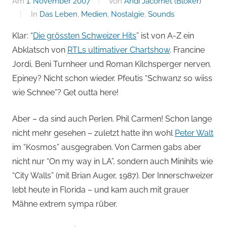
von
Am
1. November 2007
Von
Andi Jacomet (Blöker)
In
Das Leben
,
Medien
,
Nostalgie
,
Sounds
Andi
Klar: “
Die grössten Schweizer Hits
” ist von A-Z ein
Jacomet
Abklatsch von
RTLs ultimativer Chartshow
. Francine
Jordi, Beni Turnheer und Roman Kilchsperger nerven.
Epiney? Nicht schon wieder. Pfeutis “Schwanz so wiiss
wie Schnee”? Get outta here!
Aber – da sind auch Perlen. Phil Carmen! Schon lange
nicht mehr gesehen – zuletzt hatte ihn wohl
Peter Walt
im “Kosmos” ausgegraben. Von Carmen gabs aber
nicht nur “On my way in LA”, sondern auch Minihits wie
“City Walls” (mit Brian Auger, 1987). Der Innerschweizer
lebt heute in Florida – und kam auch mit grauer
Mähne extrem sympa rüber.