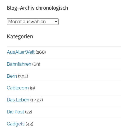
Blog-Archiv chronologisch
Blog-
Archiv
Kategorien
chronologisch
AusAllerWelt
(268)
Bahnfahren
(69)
Bern
(394)
Cablecom
(9)
Das Leben
(1.427)
Die Post
(22)
Gadgets
(43)