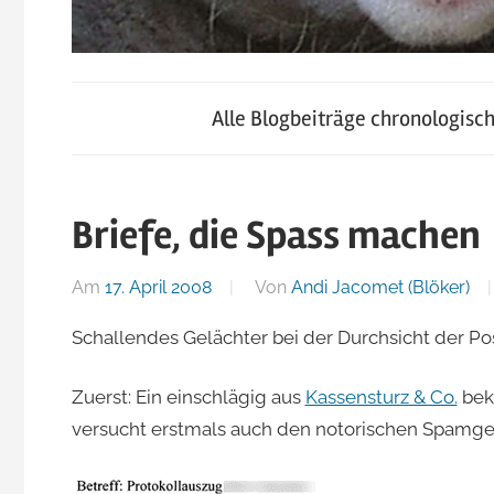
blog.jacomet.ch
JacoBlök
–
Alle Blogbeiträge chronologisc
konsumblog.ch
–
–
klein-
Briefe, die Spass machen
der
skigebiete.ch
Am
17. April 2008
Von
Andi Jacomet (Blöker)
Blog
Schallendes Gelächter bei der Durchsicht der Pos
von
Zuerst: Ein einschlägig aus
Kassensturz & Co.
beka
versucht erstmals auch den notorischen Spamg
Andi