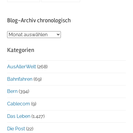
Blog-Archiv chronologisch
Blog-
Archiv
Kategorien
chronologisch
AusAllerWelt
(268)
Bahnfahren
(69)
Bern
(394)
Cablecom
(9)
Das Leben
(1.427)
Die Post
(22)