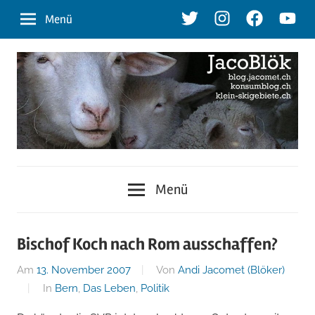
Zum
Twitter
Instagram
Facebook
Youtu
Menü
Inhalt
springen
blog.jacomet.ch
JacoBlök
–
Menü
konsumblog.ch
–
–
klein-
der
Bischof Koch nach Rom ausschaffen?
skigebiete.ch
Am
13. November 2007
Von
Andi Jacomet (Blöker)
Blog
In
Bern
,
Das Leben
,
Politik