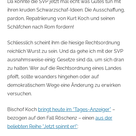
von
Da könnte die SVP jetzt mal echt was Gutes tun mit
ihren kruden Schwarzschaf-Ideen: Die Ausschaffung,
Andi
pardon, Repatriierung von Kurt Koch und seinen
Schäfchen nach Rom fordern!
Jacomet
Schliesslich scheint ihm die hiesige Rechtsordnung
reichlich Wurst zu sein. Und da gehe ich mit der SVP
ausnahmsweise einig: Gesetze sind da, um sich dran
zu halten. Wer auf die Rechtsordnung eines Landes
pfeift, sollte woanders hingehen oder auf
demokratischem Wege eine Änderung zu erwirken
versuchen.
Bischof Koch
bringt heute im “Tages-Anzeiger”
–
bezogen auf den Fall Röschenz – einen
aus der
beliebten Reihe “Jetzt spinnt er!”
: