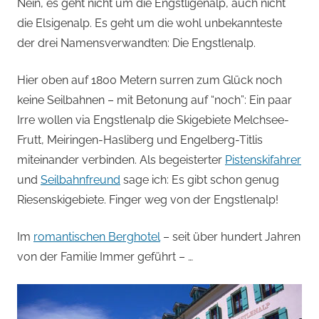
von
Nein, es geht nicht um die Engstligenalp, auch nicht
die Elsigenalp. Es geht um die wohl unbekannteste
Andi
der drei Namensverwandten: Die Engstlenalp.
Jacomet
Hier oben auf 1800 Metern surren zum Glück noch
keine Seilbahnen – mit Betonung auf “noch”: Ein paar
Irre wollen via Engstlenalp die Skigebiete Melchsee-
Frutt, Meiringen-Hasliberg und Engelberg-Titlis
miteinander verbinden. Als begeisterter
Pistenskifahrer
und
Seilbahnfreund
sage ich: Es gibt schon genug
Riesenskigebiete. Finger weg von der Engstlenalp!
Im
romantischen Berghotel
– seit über hundert Jahren
von der Familie Immer geführt – …