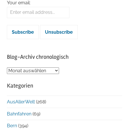
Your email:
Blog-Archiv chronologisch
Blog-
Archiv
Kategorien
chronologisch
AusAllerWelt
(268)
Bahnfahren
(69)
Bern
(394)