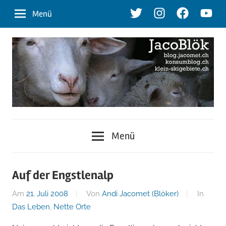
Zum
Twitter
Instagram
Facebook
Youtu
Menü
Inhalt
springen
blog.jacomet.ch
JacoBlök
–
Menü
konsumblog.ch
–
–
klein-
der
Auf der Engstlenalp
skigebiete.ch
Am
21. Juli 2008
Von
Andi Jacomet (Blöker)
In
Blog
Das Leben
,
Nette Orte