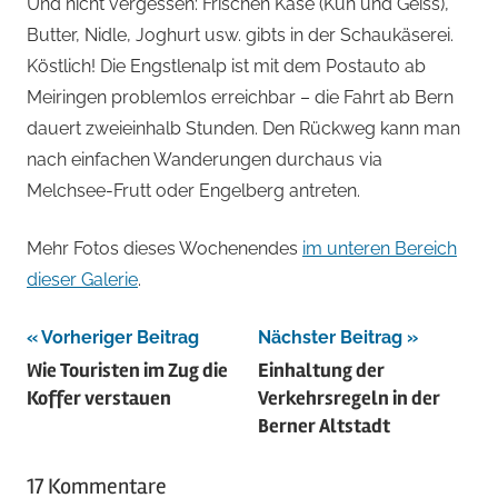
Und nicht vergessen: Frischen Käse (Kuh und Geiss),
Butter, Nidle, Joghurt usw. gibts in der Schaukäserei.
Köstlich! Die Engstlenalp ist mit dem Postauto ab
Meiringen problemlos erreichbar – die Fahrt ab Bern
dauert zweieinhalb Stunden. Den Rückweg kann man
nach einfachen Wanderungen durchaus via
Melchsee-Frutt oder Engelberg antreten.
Mehr Fotos dieses Wochenendes
im unteren Bereich
dieser Galerie
.
Beitragsnavigation
Vorheriger Beitrag
Nächster Beitrag
Wie Touristen im Zug die
Einhaltung der
Koffer verstauen
Verkehrsregeln in der
Berner Altstadt
17 Kommentare