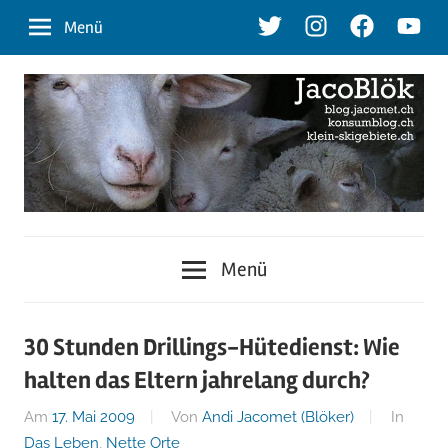
Zum
Twitter
Instagram
Facebook
Youtu
Menü
Inhalt
springen
blog.jacomet.ch
JacoBlök
–
Menü
konsumblog.ch
–
–
klein-
der
30 Stunden Drillings-Hütedienst: Wie
skigebiete.ch
halten das Eltern jahrelang durch?
Blog
Am
17. Mai 2009
Von
Andi Jacomet (Blöker)
In
Das Leben
,
Nette Orte