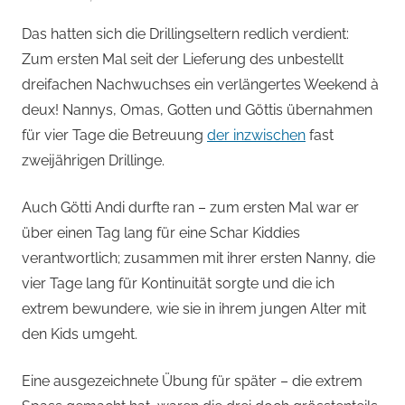
von
Das hatten sich die Drillingseltern redlich verdient:
Andi
Zum ersten Mal seit der Lieferung des unbestellt
Jacomet
dreifachen Nachwuchses ein verlängertes Weekend à
deux! Nannys, Omas, Gotten und Göttis übernahmen
für vier Tage die Betreuung
der inzwischen
fast
zweijährigen Drillinge.
Auch Götti Andi durfte ran – zum ersten Mal war er
über einen Tag lang für eine Schar Kiddies
verantwortlich; zusammen mit ihrer ersten Nanny, die
vier Tage lang für Kontinuität sorgte und die ich
extrem bewundere, wie sie in ihrem jungen Alter mit
den Kids umgeht.
Eine ausgezeichnete Übung für später – die extrem