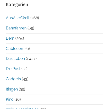
Kategorien
chronologisch
AusAllerWelt
(268)
Bahnfahren
(69)
Bern
(394)
Cablecom
(9)
Das Leben
(1.427)
Die Post
(22)
Gadgets
(43)
Itingen
(99)
Kino
(16)