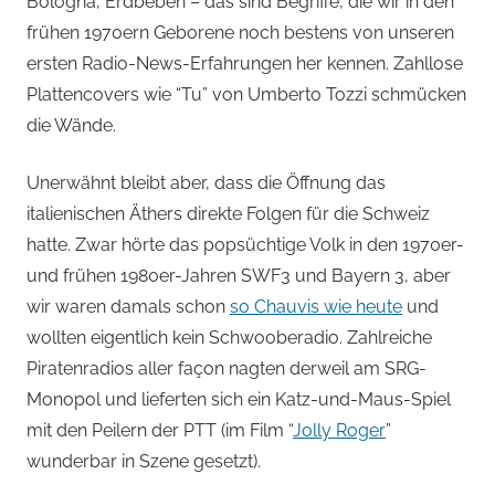
Bologna, Erdbeben – das sind Begriffe, die wir in den
frühen 1970ern Geborene noch bestens von unseren
ersten Radio-News-Erfahrungen her kennen. Zahllose
Plattencovers wie “Tu” von Umberto Tozzi schmücken
die Wände.
Unerwähnt bleibt aber, dass die Öffnung das
italienischen Äthers direkte Folgen für die Schweiz
hatte. Zwar hörte das popsüchtige Volk in den 1970er-
und frühen 1980er-Jahren SWF3 und Bayern 3, aber
wir waren damals schon
so Chauvis wie heute
und
wollten eigentlich kein Schwooberadio. Zahlreiche
Piratenradios aller façon nagten derweil am SRG-
Monopol und lieferten sich ein Katz-und-Maus-Spiel
mit den Peilern der PTT (im Film “
Jolly Roger
”
wunderbar in Szene gesetzt).