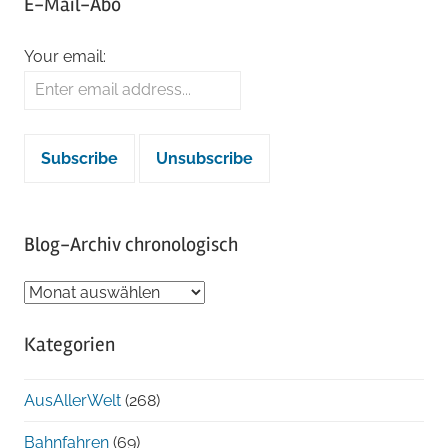
E-Mail-Abo
Your email:
Blog-Archiv chronologisch
Blog-
Archiv
Kategorien
chronologisch
AusAllerWelt
(268)
Bahnfahren
(69)