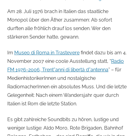
von
Am 28. Juli 1976 brach in Italien das staatliche
Andi
Monopol über den Äther zusammen: Ab sofort
Jacomet
durften alle fröhlich drauf los senden. Wer den
stärkeren Sender hatte, gewann.
Im
Museo di Roma in Trastevere
findet dazu bis am 4.
November 2007 eine coole Ausstellung statt, “
Radio
FM 1976-2006, Trent”anni di libertà d”antenna
” – für
MedienhistorikerInnen und nostalgische
RadiomacherInnen ein absolutes Muss. Und die letzte
Gelegenheit: Nach einem Wandersjahr quer durch
Italien ist Rom die letzte Station.
Es gibt zahlreiche Soundbits zu hören, lustige und
weniger lustige: Aldo Moro, Rote Brigaden, Bahnhof