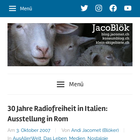
Zum
Twitter
Instagram
Facebook
Youtu
Menü
Inhalt
springen
blog.jacomet.ch
JacoBlök
–
Menü
konsumblog.ch
–
–
klein-
der
30 Jahre Radiofreiheit in Italien:
skigebiete.ch
Ausstellung in Rom
Blog
Am
3. Oktober 2007
Von
Andi Jacomet (Blöker)
In
AusAllerWelt
,
Das Leben
,
Medien
,
Nostalgie