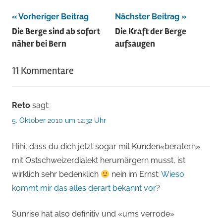
Beitragsnavigation
Vorheriger Beitrag
Nächster Beitrag
Die Berge sind ab sofort
Die Kraft der Berge
näher bei Bern
aufsaugen
11 Kommentare
Reto
sagt:
5. Oktober 2010 um 12:32 Uhr
Hihi, dass du dich jetzt sogar mit Kunden«beratern»
mit Ostschweizerdialekt herumärgern musst, ist
wirklich sehr bedenklich
nein im Ernst:
Wieso
kommt mir das alles derart bekannt vor
?
Sunrise hat also definitiv und «ums verrode»