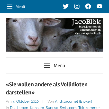
Zum
Twitter
Instagram
Facebook
Youtu
Menü
Inhalt
springen
blog.jacomet.ch
JacoBlök
–
Menü
konsumblog.ch
–
–
klein-
der
«Sie wollen andere als Vollidioten
skigebiete.ch
darstellen»
Blog
Am
4. Oktober 2010
Von
Andi Jacomet (Blöker)
In
Das Leben
,
Konsum
,
Sunrise
,
Swisscom
,
Telekommer