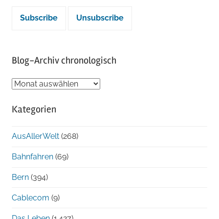
Blog-Archiv chronologisch
Blog-
Archiv
Kategorien
chronologisch
AusAllerWelt
(268)
Bahnfahren
(69)
Bern
(394)
Cablecom
(9)
Das Leben
(1.427)